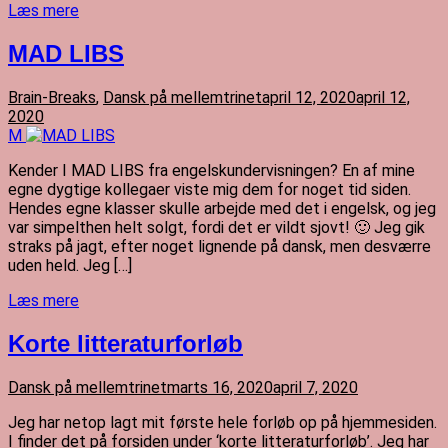
Læs mere
MAD LIBS
Brain-Breaks
,
Dansk på mellemtrinet
april 12, 2020
april 12,
2020
M
Kender I MAD LIBS fra engelskundervisningen? En af mine
egne dygtige kollegaer viste mig dem for noget tid siden.
Hendes egne klasser skulle arbejde med det i engelsk, og jeg
var simpelthen helt solgt, fordi det er vildt sjovt! 🙂 Jeg gik
straks på jagt, efter noget lignende på dansk, men desværre
uden held. Jeg […]
Læs mere
Korte litteraturforløb
Dansk på mellemtrinet
marts 16, 2020
april 7, 2020
Jeg har netop lagt mit første hele forløb op på hjemmesiden.
I finder det på forsiden under ‘korte litteraturforløb’. Jeg har