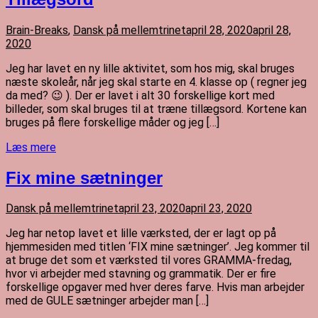
Brain-Breaks
,
Dansk på mellemtrinet
april 28, 2020
april 28,
2020
Jeg har lavet en ny lille aktivitet, som hos mig, skal bruges
næste skoleår, når jeg skal starte en 4. klasse op ( regner jeg
da med? 😉 ). Der er lavet i alt 30 forskellige kort med
billeder, som skal bruges til at træne tillægsord. Kortene kan
bruges på flere forskellige måder og jeg […]
Læs mere
Fix mine sætninger
Dansk på mellemtrinet
april 23, 2020
april 23, 2020
Jeg har netop lavet et lille værksted, der er lagt op på
hjemmesiden med titlen ‘FIX mine sætninger’. Jeg kommer til
at bruge det som et værksted til vores GRAMMA-fredag,
hvor vi arbejder med stavning og grammatik. Der er fire
forskellige opgaver med hver deres farve. Hvis man arbejder
med de GULE sætninger arbejder man […]