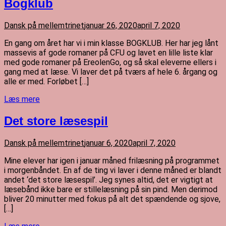
Bogklub
Dansk på mellemtrinet
januar 26, 2020
april 7, 2020
En gang om året har vi i min klasse BOGKLUB. Her har jeg lånt
massevis af gode romaner på CFU og lavet en lille liste klar
med gode romaner på EreolenGo, og så skal eleverne ellers i
gang med at læse. Vi laver det på tværs af hele 6. årgang og
alle er med. Forløbet […]
Læs mere
Det store læsespil
Dansk på mellemtrinet
januar 6, 2020
april 7, 2020
Mine elever har igen i januar måned frilæsning på programmet
i morgenbåndet. En af de ting vi laver i denne måned er blandt
andet ‘det store læsespil’. Jeg synes altid, det er vigtigt at
læsebånd ikke bare er stillelæsning på sin pind. Men derimod
bliver 20 minutter med fokus på alt det spændende og sjove,
[…]