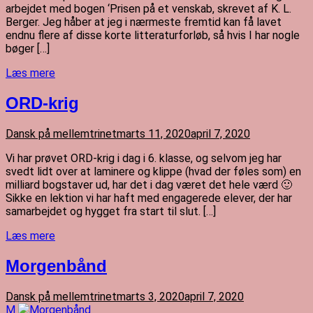
arbejdet med bogen ‘Prisen på et venskab, skrevet af K. L.
Berger. Jeg håber at jeg i nærmeste fremtid kan få lavet
endnu flere af disse korte litteraturforløb, så hvis I har nogle
bøger […]
Læs mere
ORD-krig
Dansk på mellemtrinet
marts 11, 2020
april 7, 2020
Vi har prøvet ORD-krig i dag i 6. klasse, og selvom jeg har
svedt lidt over at laminere og klippe (hvad der føles som) en
milliard bogstaver ud, har det i dag været det hele værd 🙂
Sikke en lektion vi har haft med engagerede elever, der har
samarbejdet og hygget fra start til slut. […]
Læs mere
Morgenbånd
Dansk på mellemtrinet
marts 3, 2020
april 7, 2020
M