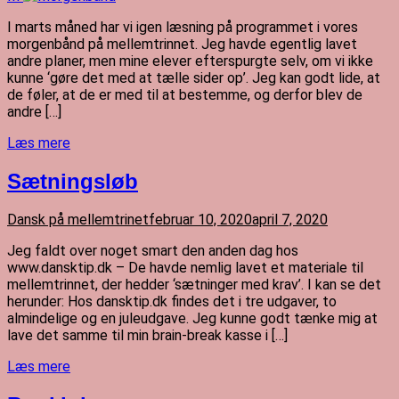
I marts måned har vi igen læsning på programmet i vores
morgenbånd på mellemtrinnet. Jeg havde egentlig lavet
andre planer, men mine elever efterspurgte selv, om vi ikke
kunne ‘gøre det med at tælle sider op’. Jeg kan godt lide, at
de føler, at de er med til at bestemme, og derfor blev de
andre […]
Læs mere
Sætningsløb
Dansk på mellemtrinet
februar 10, 2020
april 7, 2020
Jeg faldt over noget smart den anden dag hos
www.dansktip.dk – De havde nemlig lavet et materiale til
mellemtrinnet, der hedder ‘sætninger med krav’. I kan se det
herunder: Hos dansktip.dk findes det i tre udgaver, to
almindelige og en juleudgave. Jeg kunne godt tænke mig at
lave det samme til min brain-break kasse i […]
Læs mere