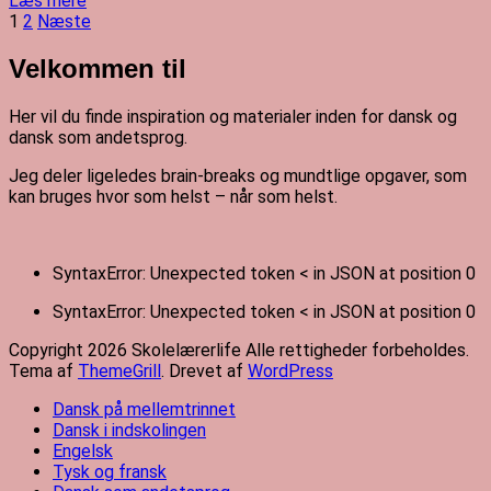
Læs mere
Indlægsnavigation
Side
Side
1
2
Næste
Velkommen til
Her vil du finde inspiration og materialer inden for dansk og
dansk som andetsprog.
Jeg deler ligeledes brain-breaks og mundtlige opgaver, som
kan bruges hvor som helst – når som helst.
SyntaxError: Unexpected token < in JSON at position 0
SyntaxError: Unexpected token < in JSON at position 0
Copyright 2026 Skolelærerlife Alle rettigheder forbeholdes.
Tema af
ThemeGrill
. Drevet af
WordPress
Dansk på mellemtrinnet
Dansk i indskolingen
Engelsk
Tysk og fransk