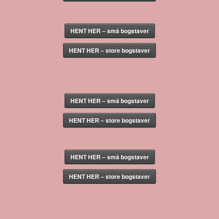
HENT HER – små bogstaver
HENT HER – store bogstaver
HENT HER – små bogstaver
HENT HER – store bogstaver
HENT HER – små bogstaver
HENT HER – store bogstaver