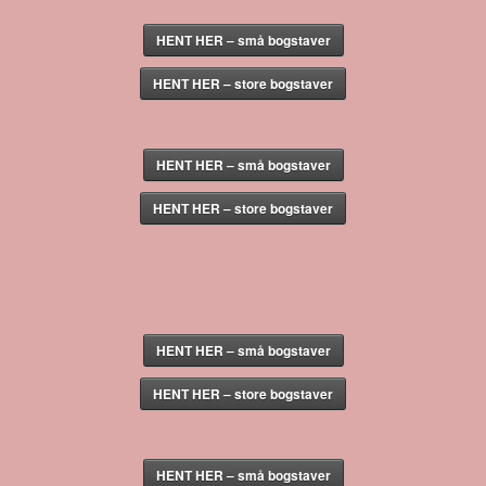
HENT HER – små bogstaver
HENT HER – store bogstaver
HENT HER – små bogstaver
HENT HER – store bogstaver
HENT HER – små bogstaver
HENT HER – store bogstaver
HENT HER – små bogstaver