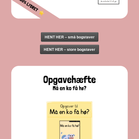
HENT HER – små bogstaver
HENT HER – store bogstaver