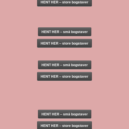
HENT HER – store bogstaver
HENT HER – små bogstaver
HENT HER – store bogstaver
HENT HER – små bogstaver
HENT HER – store bogstaver
HENT HER – små bogstaver
HENT HER – store bogstaver