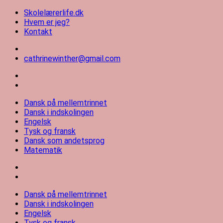
Videre
Skolelærerlife.dk
til
Hvem er jeg?
indhold
Kontakt
cathrinewinther@gmail.com
Skolelærerlife
Dansk på mellemtrinnet
Dansk i indskolingen
Engelsk
Tysk og fransk
Dansk som andetsprog
Matematik
Dansk på mellemtrinnet
Dansk i indskolingen
Engelsk
Tysk og fransk