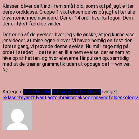
Klassen bliver delt ind i fem små hold, som skal på jagt efter
deres ordklasse. Gruppe 1 skal eksempelvis på jagt efter alle
blyanterne med navneord. Der er 14 ord i hver kategori. Dem
der er først færdige vinder.
Det er en af de øvelser, hvor jeg ville ønske, at jeg kunne vise
jer videoer, at mine egne elever. Vi havde nemlig en fest den
første gang, vi prøvede denne øvelse. Nu må i tage mig på
ordet i stedet – dette er en lille nem øvelse, der er nem at
hive op af hatten, og hvor eleverne får pulsen op, samtidig
med at de træner grammatik uden at opdage det – win win
🙂
Kategori:
Brain-Breaks
Dansk på mellemtrinet
Tagget:
6klasse
blyant
blyantjagten
brainbreaks
egennavne
folkeskole
gr