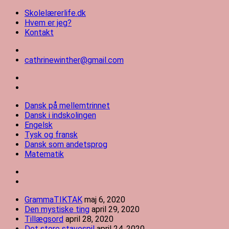
Videre
Skolelærerlife.dk
til
Hvem er jeg?
indhold
Kontakt
cathrinewinther@gmail.com
Skolelærerlife
Dansk på mellemtrinnet
Dansk i indskolingen
Engelsk
Tysk og fransk
Dansk som andetsprog
Matematik
GrammaTIKTAK
maj 6, 2020
Den mystiske ting
april 29, 2020
Tillægsord
april 28, 2020
Det store stavespil
april 24, 2020