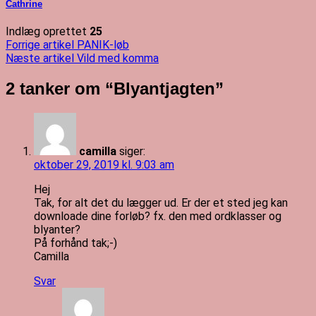
Cathrine
Indlæg oprettet
25
Indlægsnavigation
Forrige artikel
PANIK-løb
Næste artikel
Vild med komma
2 tanker om “
Blyantjagten
”
camilla
siger:
oktober 29, 2019 kl. 9:03 am
Hej
Tak, for alt det du lægger ud. Er der et sted jeg kan
downloade dine forløb? fx. den med ordklasser og
blyanter?
På forhånd tak;-)
Camilla
Svar