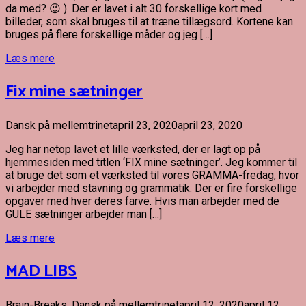
da med? 😉 ). Der er lavet i alt 30 forskellige kort med
billeder, som skal bruges til at træne tillægsord. Kortene kan
bruges på flere forskellige måder og jeg […]
Læs mere
Fix mine sætninger
Dansk på mellemtrinet
april 23, 2020
april 23, 2020
Jeg har netop lavet et lille værksted, der er lagt op på
hjemmesiden med titlen ‘FIX mine sætninger’. Jeg kommer til
at bruge det som et værksted til vores GRAMMA-fredag, hvor
vi arbejder med stavning og grammatik. Der er fire forskellige
opgaver med hver deres farve. Hvis man arbejder med de
GULE sætninger arbejder man […]
Læs mere
MAD LIBS
Brain-Breaks
,
Dansk på mellemtrinet
april 12, 2020
april 12,