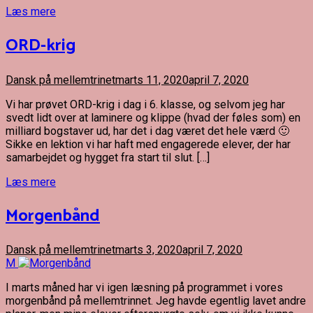
Læs mere
ORD-krig
Dansk på mellemtrinet
marts 11, 2020
april 7, 2020
Vi har prøvet ORD-krig i dag i 6. klasse, og selvom jeg har
svedt lidt over at laminere og klippe (hvad der føles som) en
milliard bogstaver ud, har det i dag været det hele værd 🙂
Sikke en lektion vi har haft med engagerede elever, der har
samarbejdet og hygget fra start til slut. […]
Læs mere
Morgenbånd
Dansk på mellemtrinet
marts 3, 2020
april 7, 2020
M
I marts måned har vi igen læsning på programmet i vores
morgenbånd på mellemtrinnet. Jeg havde egentlig lavet andre