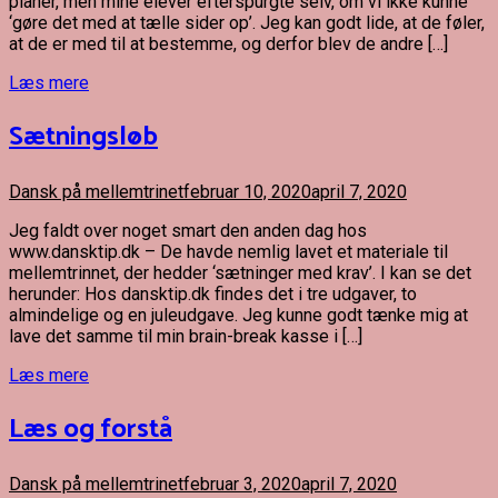
planer, men mine elever efterspurgte selv, om vi ikke kunne
‘gøre det med at tælle sider op’. Jeg kan godt lide, at de føler,
at de er med til at bestemme, og derfor blev de andre […]
Læs mere
Sætningsløb
Dansk på mellemtrinet
februar 10, 2020
april 7, 2020
Jeg faldt over noget smart den anden dag hos
www.dansktip.dk – De havde nemlig lavet et materiale til
mellemtrinnet, der hedder ‘sætninger med krav’. I kan se det
herunder: Hos dansktip.dk findes det i tre udgaver, to
almindelige og en juleudgave. Jeg kunne godt tænke mig at
lave det samme til min brain-break kasse i […]
Læs mere
Læs og forstå
Dansk på mellemtrinet
februar 3, 2020
april 7, 2020