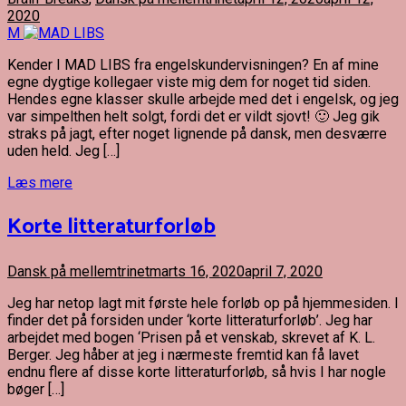
2020
M
Kender I MAD LIBS fra engelskundervisningen? En af mine
egne dygtige kollegaer viste mig dem for noget tid siden.
Hendes egne klasser skulle arbejde med det i engelsk, og jeg
var simpelthen helt solgt, fordi det er vildt sjovt! 🙂 Jeg gik
straks på jagt, efter noget lignende på dansk, men desværre
uden held. Jeg […]
Læs mere
Korte litteraturforløb
Dansk på mellemtrinet
marts 16, 2020
april 7, 2020
Jeg har netop lagt mit første hele forløb op på hjemmesiden. I
finder det på forsiden under ‘korte litteraturforløb’. Jeg har
arbejdet med bogen ‘Prisen på et venskab, skrevet af K. L.
Berger. Jeg håber at jeg i nærmeste fremtid kan få lavet
endnu flere af disse korte litteraturforløb, så hvis I har nogle
bøger […]