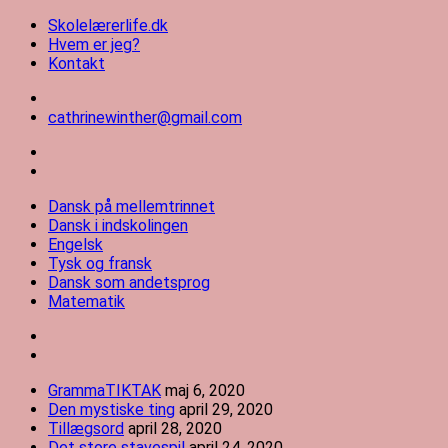
Videre
Skolelærerlife.dk
til
Hvem er jeg?
indhold
Kontakt
cathrinewinther@gmail.com
Skolelærerlife
Dansk på mellemtrinnet
Dansk i indskolingen
Engelsk
Tysk og fransk
Dansk som andetsprog
Matematik
GrammaTIKTAK
maj 6, 2020
Den mystiske ting
april 29, 2020
Tillægsord
april 28, 2020
Det store stavespil
april 24, 2020