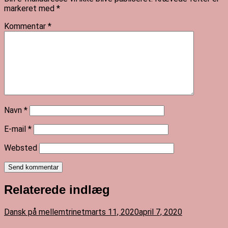
markeret med
*
Kommentar
*
Navn
*
E-mail
*
Websted
Send kommentar
Relaterede indlæg
Dansk på mellemtrinet
marts 11, 2020
april 7, 2020