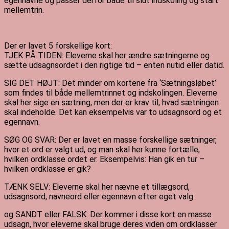
egennavne og passer derfor både til slut indskoling og start
mellemtrin.
Der er lavet 5 forskellige kort:
TJEK PÅ TIDEN: Eleverne skal her ændre sætningerne og
sætte udsagnsordet i den rigtige tid – enten nutid eller datid.
SIG DET HØJT: Det minder om kortene fra ‘Sætningsløbet’
som findes til både mellemtrinnet og indskolingen. Eleverne
skal her sige en sætning, men der er krav til, hvad sætningen
skal indeholde. Det kan eksempelvis var to udsagnsord og et
egennavn.
SØG OG SVAR: Der er lavet en masse forskellige sætninger,
hvor et ord er valgt ud, og man skal her kunne fortælle,
hvilken ordklasse ordet er. Eksempelvis: Han gik en tur –
hvilken ordklasse er gik?
TÆNK SELV: Eleverne skal her nævne et tillægsord,
udsagnsord, navneord eller egennavn efter eget valg.
og SANDT eller FALSK: Der kommer i disse kort en masse
udsagn, hvor eleverne skal bruge deres viden om ordklasser