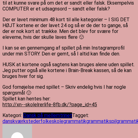
til at kunne svare på om det er sandt eller falsk. Eksempelvis
COMPUTER er et udsagnsord – sandt eller falsk?
Der er lavet minimum 48 kort til alle kategorier – I SIG DET
HØJT kortene er der lavet 24 og så er de der to gange, så
der er nok kort at trække. Men det blev for svære for
eleverne, hvis der skulle laves flere 🙂
I kan se en gennemgang af spillet på min Instagramprofil
under min STORY. Den er gemt, så I altid kan finde den.
HUSK at kortene også sagtens kan bruges alene uden spillet.
Jeg putter også alle kortene i Brain-Break kassen, så de kan
bruges hver for sig.
God fornøjelse med spillet – Skriv endelig hvis I har nogle
spørgsmål 🙂
Spillet kan hentes her:
http://xn--skolelrerlife-8fb.dk/?page_id=45
Kategori:
Dansk på mellemtrinet
Tagget:
danskværksteder
folkeskole
grammatik
grammatikspil
grammati