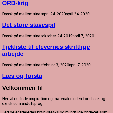
ORD-krig
Dansk på mellemtrinet
april 24, 2020
april 24, 2020
Det store stavespil
Dansk på mellemtrinet
oktober 24, 2019
april 7, 2020
Tjekliste til elevernes skriftlige
arbejde
Dansk på mellemtrinet
februar 3, 2020
april 7, 2020
Læs og forstå
Velkommen til
Her vil du finde inspiration og materialer inden for dansk og
dansk som andetsprog.
Jeg deler ligeledes brain-breaks og mundtlige opgaver, som