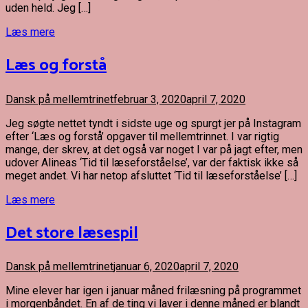
uden held. Jeg […]
Læs mere
Læs og forstå
Dansk på mellemtrinet
februar 3, 2020
april 7, 2020
Jeg søgte nettet tyndt i sidste uge og spurgt jer på Instagram
efter ‘Læs og forstå’ opgaver til mellemtrinnet. I var rigtig
mange, der skrev, at det også var noget I var på jagt efter, men
udover Alineas ‘Tid til læseforståelse’, var der faktisk ikke så
meget andet. Vi har netop afsluttet ‘Tid til læseforståelse’ […]
Læs mere
Det store læsespil
Dansk på mellemtrinet
januar 6, 2020
april 7, 2020
Mine elever har igen i januar måned frilæsning på programmet
i morgenbåndet. En af de ting vi laver i denne måned er blandt