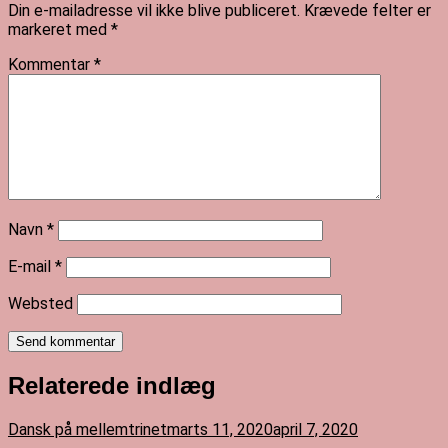
Din e-mailadresse vil ikke blive publiceret.
Krævede felter er
markeret med
*
Kommentar
*
Navn
*
E-mail
*
Websted
Send kommentar
Relaterede indlæg
Dansk på mellemtrinet
marts 11, 2020
april 7, 2020