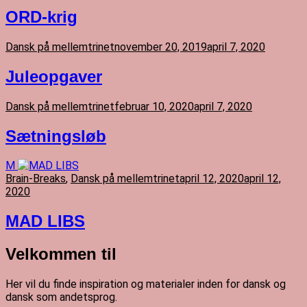
ORD-krig
Dansk på mellemtrinet
november 20, 2019
april 7, 2020
Juleopgaver
Dansk på mellemtrinet
februar 10, 2020
april 7, 2020
Sætningsløb
M
Brain-Breaks
,
Dansk på mellemtrinet
april 12, 2020
april 12,
2020
MAD LIBS
Velkommen til
Her vil du finde inspiration og materialer inden for dansk og
dansk som andetsprog.