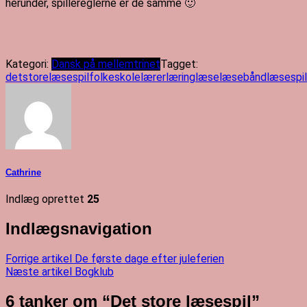
herunder, spillereglerne er de samme 🙂
Kategori:
Dansk på mellemtrinet
Tagget:
detstorelæsespil
folkeskole
lærer
læring
læse
læsebånd
læsespil
Cathrine
Indlæg oprettet
25
Indlægsnavigation
Forrige artikel
De første dage efter juleferien
Næste artikel
Bogklub
6 tanker om “
Det store læsespil
”