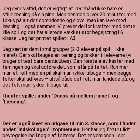
Jeg synes altid, det er vigtigt at læsebånd ikke bare er
stillelæsning på sin pind. Men derimod bliver 20 minutter med
fokus på alt det spændende og sjove, man kan lave med
læsning – også sammen. Vi prøver derfor kræfter med dette
lille spil, og det har allerede vækket stor begejstring i 6.
klasse. Jeg har printet spillet i A3.
Jeg sætter dem i små grupper (2-3 elever på spil – ikke
mere!). Der skal bruges en terning og brikker til eleverne (vi
bruger oftest bare centicubes). Den første elev kaster med
terningen og skal udføre det, som står på feltet. Rammer
man et felt med en pil skal man rykke tilbage – men begge
felter skal udføres – altså både det felt man landede på, og
det felt man rykker tilbage til.
I henter spillet under ‘Dansk på mellemtrinnet’ og
‘Læsning’.
Der er også lavet en udgave til min 3. klasse, som I finder
under ‘Indskolingen’ i topmenuen.
Her har jeg flettet lidt
bevægelse ind i nogle af felterne. Det er versionen I ser